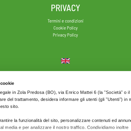
PRIVACY
Termini e condizioni
Cookie Policy
Privacy Policy
© 2026 Olio Cuore - Div. di BONOMELLI Srl - P.I. IT01590761209
 cookie
legale in Zola Predosa (BO), via Enrico Mattei 6 (la "Società" o il
tolare del trattamento, desidera informare gli utenti (gli "Utenti") in 
uesto sito.
rantire la funzionalità del sito, personalizzare contenuti ed annun
ial media e per analizzare il nostro traffico. Condividiamo inoltre