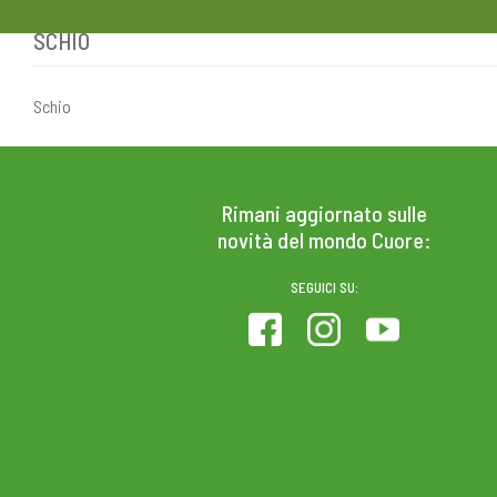
SCHIO
Skip
to
content
Schio
PRODOTTI
COLESTEROLO
Rimani aggiornato sulle
novità del mondo Cuore:
SEGUICI SU: