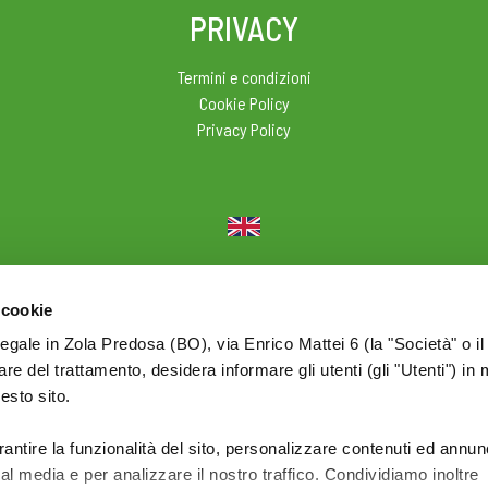
PRIVACY
Termini e condizioni
Cookie Policy
Privacy Policy
© 2026 Olio Cuore - Div. di BONOMELLI Srl - P.I. IT01590761209
 cookie
legale in Zola Predosa (BO), via Enrico Mattei 6 (la "Società" o il
tolare del trattamento, desidera informare gli utenti (gli "Utenti") in 
uesto sito.
rantire la funzionalità del sito, personalizzare contenuti ed annun
ial media e per analizzare il nostro traffico. Condividiamo inoltre