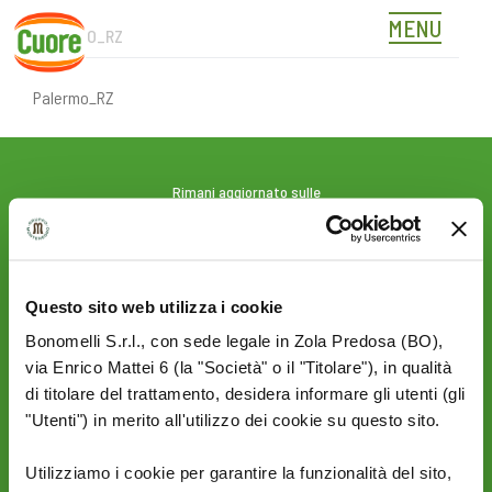
MENU
PALERMO_RZ
Skip
to
content
Palermo_RZ
Rimani aggiornato sulle
novità del mondo Cuore:
SEGUICI SU:
Questo sito web utilizza i cookie
Bonomelli S.r.l., con sede legale in Zola Predosa (BO),
PRIVACY
AZIENDA
via Enrico Mattei 6 (la "Società" o il "Titolare"), in qualità
Termini e condizioni
Politica Ambientale &
di titolare del trattamento, desidera informare gli utenti (gli
Cookie Policy
Sicurezza
"Utenti") in merito all'utilizzo dei cookie su questo sito.
Privacy Policy
Mi piace un mondo
Sito Corporate
Utilizziamo i cookie per garantire la funzionalità del sito,