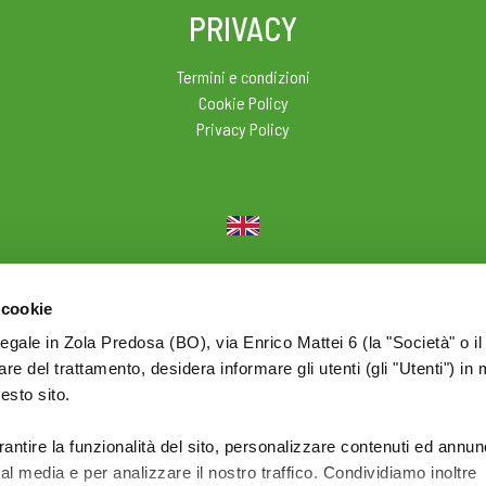
PRIVACY
Termini e condizioni
Cookie Policy
Privacy Policy
© 2026 Olio Cuore - Div. di BONOMELLI Srl - P.I. IT01590761209
 cookie
legale in Zola Predosa (BO), via Enrico Mattei 6 (la "Società" o il
tolare del trattamento, desidera informare gli utenti (gli "Utenti") in 
uesto sito.
rantire la funzionalità del sito, personalizzare contenuti ed annun
ial media e per analizzare il nostro traffico. Condividiamo inoltre