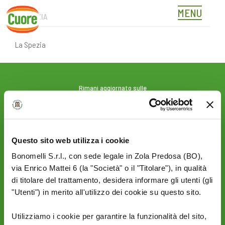
MENU
LA SPEZIA
Skip
to
content
La Spezia
Rimani aggiornato sulle
novità del mondo Cuore:
SEGUICI SU:
Questo sito web utilizza i cookie
Bonomelli S.r.l., con sede legale in Zola Predosa (BO),
PRIVACY
AZIENDA
via Enrico Mattei 6 (la "Società" o il "Titolare"), in qualità
Termini e condizioni
Politica Ambientale &
di titolare del trattamento, desidera informare gli utenti (gli
Cookie Policy
Sicurezza
"Utenti") in merito all'utilizzo dei cookie su questo sito.
Privacy Policy
Mi piace un mondo
Sito Corporate
Utilizziamo i cookie per garantire la funzionalità del sito,