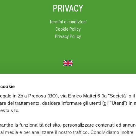
PRIVACY
Termini e condizioni
Cookie Policy
Privacy Policy
© 2026 Olio Cuore - Div. di BONOMELLI Srl - P.I. IT01590761209
 cookie
legale in Zola Predosa (BO), via Enrico Mattei 6 (la "Società" o il
tolare del trattamento, desidera informare gli utenti (gli "Utenti") in 
uesto sito.
rantire la funzionalità del sito, personalizzare contenuti ed annun
ial media e per analizzare il nostro traffico. Condividiamo inoltre