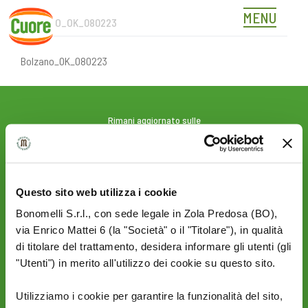
MENU
BOLZANO_OK_080223
Skip
to
content
Bolzano_OK_080223
Rimani aggiornato sulle
novità del mondo Cuore:
SEGUICI SU:
Questo sito web utilizza i cookie
Bonomelli S.r.l., con sede legale in Zola Predosa (BO),
PRIVACY
AZIENDA
via Enrico Mattei 6 (la "Società" o il "Titolare"), in qualità
Termini e condizioni
Politica Ambientale &
di titolare del trattamento, desidera informare gli utenti (gli
Cookie Policy
Sicurezza
"Utenti") in merito all'utilizzo dei cookie su questo sito.
Privacy Policy
Mi piace un mondo
Sito Corporate
Utilizziamo i cookie per garantire la funzionalità del sito,