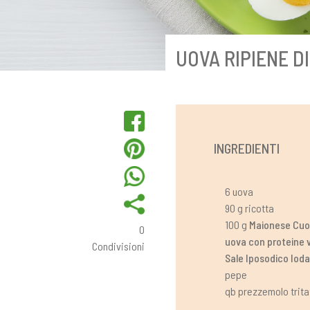
UOVA RIPIENE D
INGREDIENTI
6 uova
90 g ricotta
100 g
Maionese Cuo
0
uova con proteine 
Condivisioni
Sale Iposodico Iod
pepe
qb prezzemolo trita