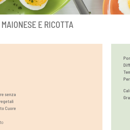
I MAIONESE E RICOTTA
Por
Dif
Tem
Per
Cal
re senza
Gra
vegetali
ato Cuore
to